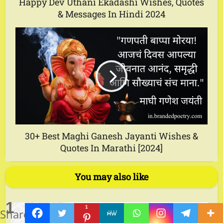
Happy Dev Uthani Ekadashi Wishes, Quotes
& Messages In Hindi 2024
30+ Best Maghi Ganesh Jayanti Wishes &
Quotes In Marathi [2024]
You may also like
1
1
Hindi Poetry
Share
Vegas Hero Casino: