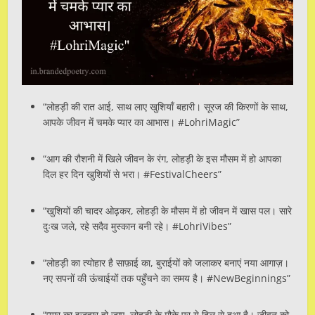
“लोहड़ी की रात आई, साथ लाए खुशियाँ बहारी। सूरज की किरणों के साथ,
आपके जीवन में चमके प्यार का आभास। #LohriMagic”
“आग की रौशनी में खिले जीवन के रंग, लोहड़ी के इस मौसम में हो आपका
दिल हर दिन खुशियों से भरा। #FestivalCheers”
“खुशियों की चादर ओढ़कर, लोहड़ी के मौसम में हो जीवन में खास पल। सारे
दुःख जले, रहे सदैव मुस्कान बनी रहे। #LohriVibes”
“लोहड़ी का त्योहार है साफ़ाई का, बुराईयों को जलाकर बनाएं नया आगाज़।
नए सपनों की ऊंचाईयों तक पहुँचने का समय है। #NewBeginnings”
“प्यार का इज़हार हो जाए, लोहड़ी के मौके पर ये दिल से दुआ है। जीवन को