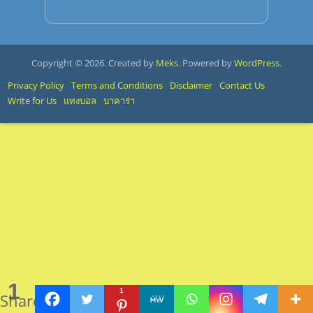
Copyright © 2026. Created by
Meks
. Powered by
WordPress
.
Privacy Policy
Terms and Conditions
Disclaimer
Contact Us
Write for Us
แทงบอล
บาคาร่า
1
1
Share