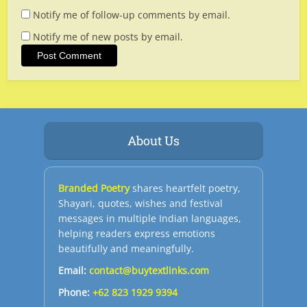
Notify me of follow-up comments by email.
Notify me of new posts by email.
About Us
Branded Poetry
shares heartfelt poetry,
Shayari, quotes, wishes and festival
messages in multiple Indian languages,
helping readers express emotions
beautifully and meaningfully.
Email:
contact@buytextlinks.com
Phone:
+62 823 1929 9394