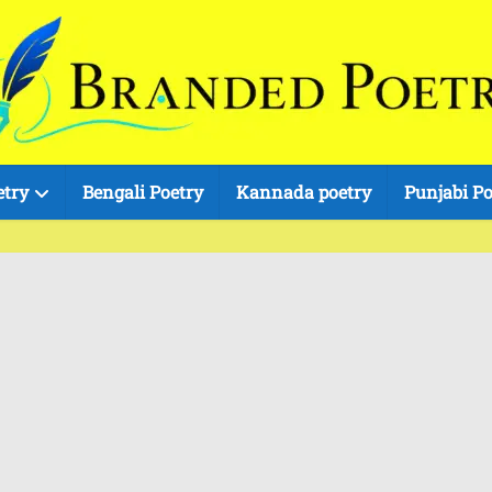
etry
Bengali Poetry
Kannada poetry
Punjabi Po