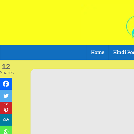
Home
Hindi Po
12
Shares
12