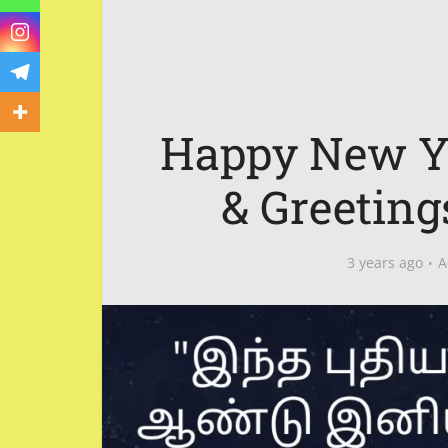
Happy New Ye
& Greeting
3 years ago
A