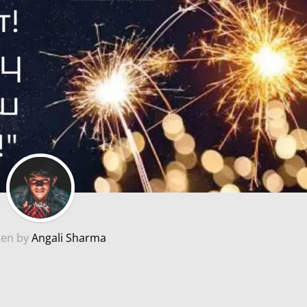
ten by
Angali Sharma