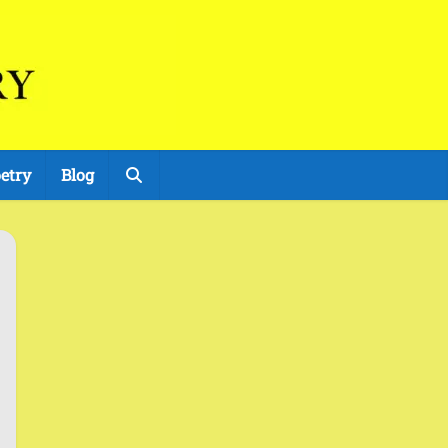
etry
Blog