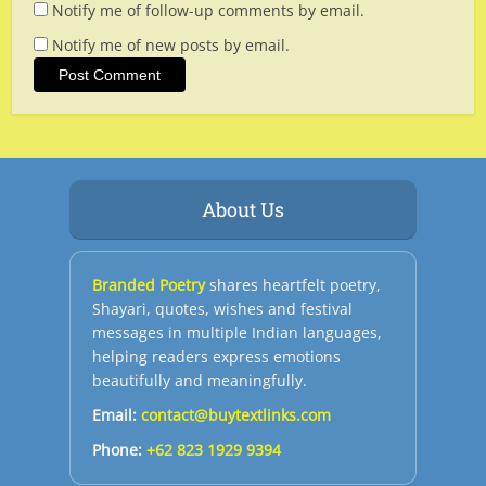
Notify me of follow-up comments by email.
Notify me of new posts by email.
About Us
Branded Poetry
shares heartfelt poetry,
Shayari, quotes, wishes and festival
messages in multiple Indian languages,
helping readers express emotions
beautifully and meaningfully.
Email:
contact@buytextlinks.com
Phone:
+62 823 1929 9394