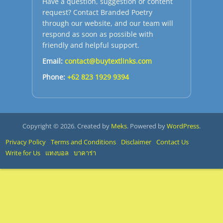
Have a question, suggestion or content
request? Contact Branded Poetry
through our website, and our team will
respond as soon as possible with
friendly and helpful support.
Email:
contact@buytextlinks.com
Phone:
+62 823 1929 9394
Copyright © 2026. Created by
Meks
. Powered by
WordPress
.
Privacy Policy
Terms and Conditions
Disclaimer
Contact Us
Write for Us
แทงบอล
บาคาร่า